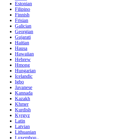
Estonian
Filipino
Finnish
Frisian
Galician
Georgian
Gujarati
Haitian
Hausa
Hawaiian
Hebrew
Hmong
Hungarian
Icelandic
Igbo
Javanese
Kannada
Kazakh
Khmer
Kurdish
Kyrgyz
Latin
Latvian
Lithuanian
Luxembou..