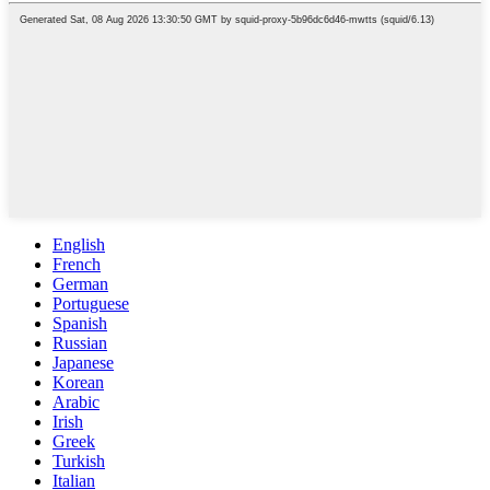
English
French
German
Portuguese
Spanish
Russian
Japanese
Korean
Arabic
Irish
Greek
Turkish
Italian