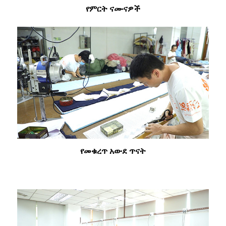
የምርት ናሙናዎች
የመቁረጥ አውደ ጥናት