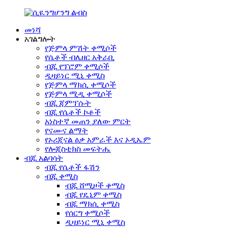
መነሻ
አገልግሎት
የጅምላ ምሽት ቀሚሶች
የሴቶች ብሌዘር አቅራቢ
ብጁ የፕሮም ቀሚሶች
ዲዛይነር ሚኒ ቀሚስ
የጅምላ ማክሲ ቀሚሶች
የጅምላ ሚዲ ቀሚሶች
ብጁ ጃምፕሱት
ብጁ የሴቶች ኮቶች
አነስተኛ መጠን ያለው ምርት
የናሙና ልማት
የኦሪጂናል ዕቃ አምራች እና ኦዲኤም
የሎጂስቲክስ መፍትሔ
ብጁ አልባሳት
ብጁ የሴቶች ፋሽን
ብጁ ቀሚስ
ብጁ ሸሚዞች ቀሚስ
ብጁ የዴኒም ቀሚስ
ብጁ ማክሲ ቀሚስ
የሰርግ ቀሚሶች
ዲዛይነር ሚኒ ቀሚስ