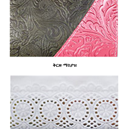
ቅርጽ ማስያዝ