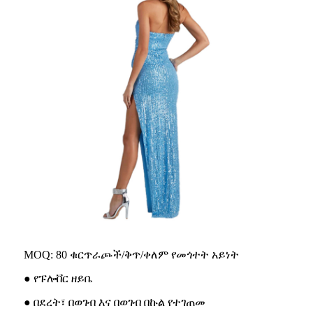
MOQ: 80 ቁርጥራጮች/ቅጥ/ቀለም የመጎተት አይነት
● የፑሎቨር ዘይቤ
● በደረት፣ በወገብ እና በወገብ በኩል የተገጠመ