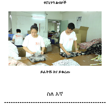
የሮኒንግ ልብሶች
ይፈትሹ እና ይቁረጡ
ስለ እኛ