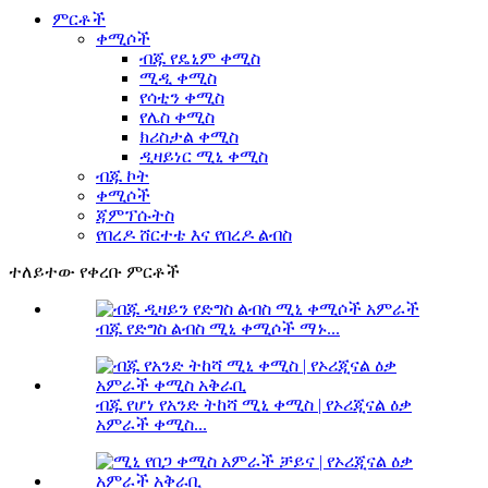
ምርቶች
ቀሚሶች
ብጁ የዴኒም ቀሚስ
ሚዲ ቀሚስ
የሳቲን ቀሚስ
የሌስ ቀሚስ
ክሪስታል ቀሚስ
ዲዛይነር ሚኒ ቀሚስ
ብጁ ኮት
ቀሚሶች
ጃምፕሱትስ
የበረዶ ሸርተቴ እና የበረዶ ልብስ
ተለይተው የቀረቡ ምርቶች
ብጁ የድግስ ልብስ ሚኒ ቀሚሶች ማኑ...
ብጁ የሆነ የአንድ ትከሻ ሚኒ ቀሚስ | የኦሪጂናል ዕቃ
አምራች ቀሚስ...