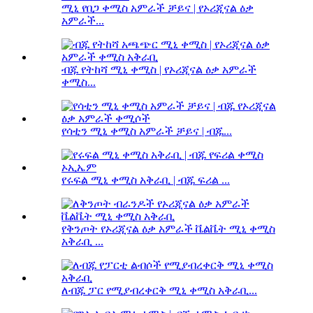
ሚኒ የበጋ ቀሚስ አምራች ቻይና | የኦሪጂናል ዕቃ
አምራች...
ብጁ የትከሻ ሚኒ ቀሚስ | የኦሪጂናል ዕቃ አምራች
ቀሚስ...
የሳቲን ሚኒ ቀሚስ አምራች ቻይና | ብጁ...
የሩፍል ሚኒ ቀሚስ አቅራቢ | ብጁ ፍሪል ...
የቅንጦት የኦሪጂናል ዕቃ አምራች ቬልቬት ሚኒ ቀሚስ
አቅራቢ ...
ለብጁ ፓር የሚያብረቀርቅ ሚኒ ቀሚስ አቅራቢ...