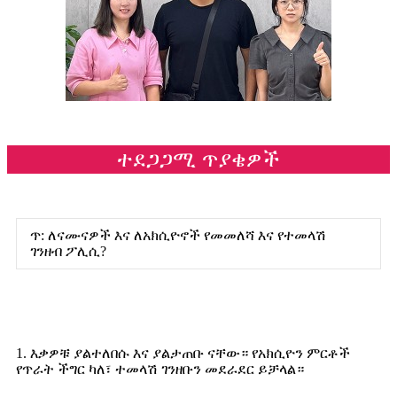
ተደጋጋሚ ጥያቄዎች
ጥ: ለናሙናዎች እና ለአክሲዮኖች የመመለሻ እና የተመላሽ
ገንዘብ ፖሊሲ?
1. እቃዎቹ ያልተለበሱ እና ያልታጠቡ ናቸው። የአክሲዮን ምርቶች
የጥራት ችግር ካለ፣ ተመላሽ ገንዘቡን መደራደር ይቻላል።