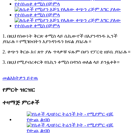
1. በዚህ የሰውነት ቅርጽ ቀሚስ ላይ ሴኪውኖች በእያንዳንዱ ኢንች
ያበራሉ። የሚገቡበትን እያንዳንዱን ክፍል ያበራሉ።
2. ቀጭን ቅርፁ እና ጸጥ ያሉ ጥላዎቹ ፍጹም በሆነ የፓርቲ ዘይቤ ያበራሉ።
3. በዚህ የሚያብረቀርቅ የሴኪን ቀሚስ በዳንስ ወለል ላይ ይንፏቀቅ።
መልእክትዎን ይተዉ
የምርት ዝርዝር
ተዛማጅ ምርቶች