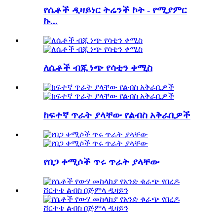
የሴቶች ዲዛይነር ትሬንች ኮት - የሚያምር
ኩ...
ለሴቶች ብጁ ነጭ የሳቲን ቀሚስ
ከፍተኛ ጥራት ያላቸው የልብስ አቅራቢዎች
የበጋ ቀሚሶች ጥሩ ጥራት ያላቸው