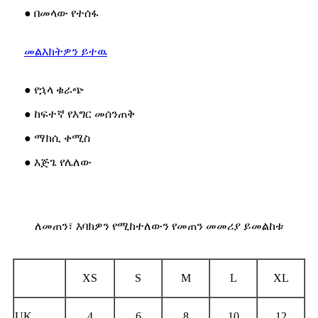
● በመላው የተሰፋ
መልእክትዎን ይተዉ
● የኋላ ቁራጭ
● ከፍተኛ የእግር መሰንጠቅ
● ማክሲ ቀሚስ
● እጅጌ የሌለው
ለመጠን፣ እባክዎን የሚከተለውን የመጠን መመሪያ ይመልከቱ
XS
S
M
L
XL
UK
4
6
8
10
12