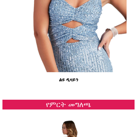
ልዩ ዲዛይን
የምርት መግለጫ