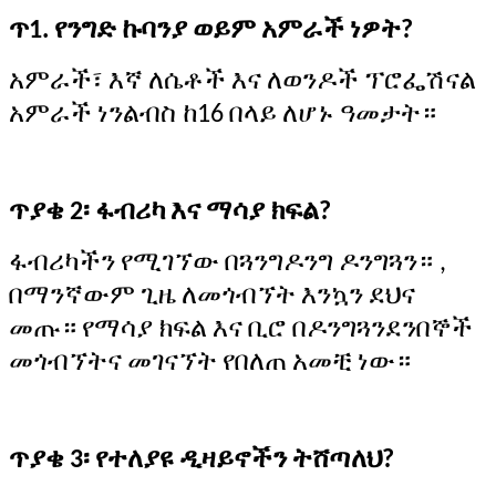
ጥ1. የንግድ ኩባንያ ወይም አምራች ነዎት?
አምራች፣ እኛ ለሴቶች እና ለወንዶች ፕሮፌሽናል
አምራች ነን
ልብስ
ከ16 በላይ ለሆኑ
ዓመታት።
ጥያቄ 2፡ ፋብሪካ እና ማሳያ ክፍል?
ፋብሪካችን የሚገኘው በ
ጓንግዶንግ ዶንግጓን።
,
በማንኛውም ጊዜ ለመጎብኘት እንኳን ደህና
መጡ። የማሳያ ክፍል እና ቢሮ በ
ዶንግጓን
ደንበኞች
መጎብኘትና መገናኘት የበለጠ አመቺ ነው።
ጥያቄ 3፡ የተለያዩ ዲዛይኖችን ትሸጣለህ?