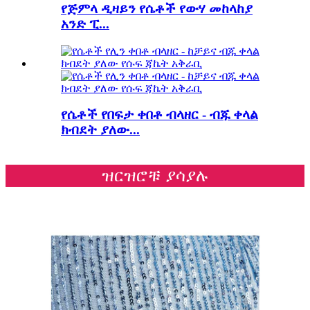
የጅምላ ዲዛይን የሴቶች የውሃ መከላከያ
አንድ ፒ...
የሴቶች የበፍታ ቀበቶ ብላዘር - ብጁ ቀላል
ክብደት ያለው...
ዝርዝሮቹ ያሳያሉ