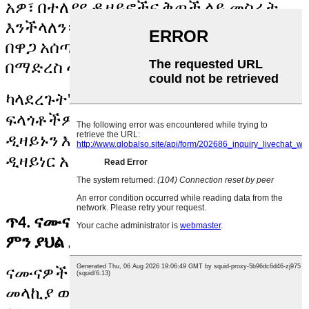
አዎ፣ በተለያዩ ዲዛይኖችና ቅጦች ላይ መስራት
እንችላለን። ቡድኖቻችን በዲዛይን፣ በግንባታ፣
በዋጋ አሰጣጥ፣ በናሙና፣ በምርት፣ በሸቀጥ እና
በማድረስ ላይ የተካኑ ናቸው።
'
ካላደረጉት
የዲዛይን ፋይሉ የለዎትም፣ እባክዎን
ፍላጎቶችዎን ለማሳወቅ ነፃነት ይሰማዎ፣ እና
ዲዛይኑን እንዲጨርሱ የሚያግዝዎት ባለሙያ
ዲዛይነር አለን።
ጥ4. ናሙናዎችን እና ፈጣን መላኪያን ጨምሮ
ምን ያህል ያቀርባሉ?
ናሙናዎች ይገኛሉ። አዲስ ደንበኞች የፖስታ
መላኪያ ወጪን እንዲከፍሉ ይጠበቃሉ፣ ናሙናዎቹ