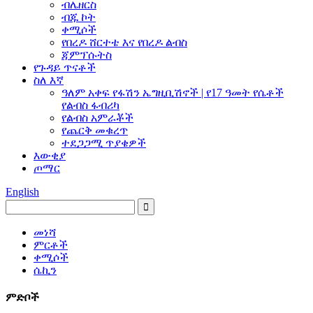
ብሌዘርስ
ብጁ ኮት
ቀሚሶች
የበረዶ ሸርተቴ እና የበረዶ ልብስ
ጃምፕሱትስ
የጉዳይ ጥናቶች
ስለ እኛ
ዓለም አቀፍ የፋሽን ኤግዚቢሽኖች | የ17 ዓመት የሴቶች
የልብስ ፋብሪካ
የልብስ አምራቾች
የጨርቅ መቁረጥ
ተደጋጋሚ ጥያቄዎች
እውቂያ
ጦማር
English
መነሻ
ምርቶች
ቀሚሶች
ሴኪን
ምድቦች