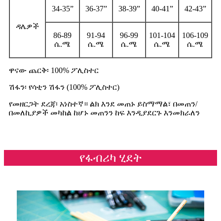
34-35”
36-37”
38-39”
40-41”
42-43”
ዳሌዎች
86-89
91-94
96-99
101-104
106-109
ሴ.ሜ
ሴ.ሜ
ሴ.ሜ
ሴ.ሜ
ሴ.ሜ
ዋናው ጨርቅ፡ 100% ፖሊስተር
ሽፋን፡ የሳቲን ሽፋን (100% ፖሊስተር)
የመዘርጋት ደረጃ፡ አነስተኛ። ልክ እንደ መጠኑ ይስማማል፣ በመጠን/
በመለኪያዎች መካከል ከሆኑ መጠንን ከፍ እንዲያደርጉ እንመክራለን
የፋብሪካ ሂደት