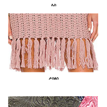
ሌስ
ታሰልስ