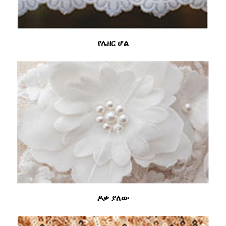
የሌዘር ሆል
ዶቃ ያለው