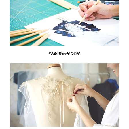
የእጅ ጽሑፍ ንድፍ