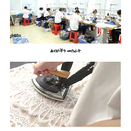
ልብሶችን መስራት