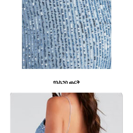
የሴኪንስ ጨርቅ