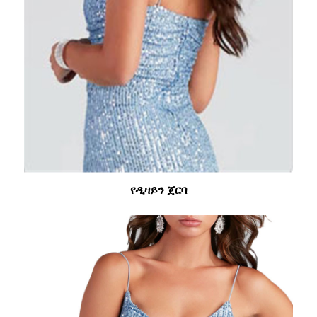
የዲዛይን ጀርባ