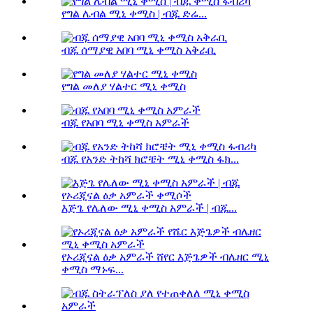
የግል ሌብል ሚኒ ቀሚስ | ብጁ ድሬ...
ብጁ ሰማያዊ አበባ ሚኒ ቀሚስ አቅራቢ
የግል መለያ ሃልተር ሚኒ ቀሚስ
ብጁ የአበባ ሚኒ ቀሚስ አምራች
ብጁ የአንድ ትከሻ ክሮቼት ሚኒ ቀሚስ ፋክ...
እጅጌ የሌለው ሚኒ ቀሚስ አምራች | ብጁ...
የኦሪጂናል ዕቃ አምራች ሸየር እጅጌዎች ብሌዘር ሚኒ
ቀሚስ ማኑፍ...