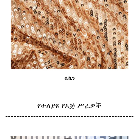
ሴኪን
የተለያዩ የእጅ ሥራዎች