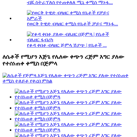
ብጁ ስትራፕለስ የተጠቀለለ ሚኒ ቀሚስ ማኑፋ...
የወርቅ ትዊድ ብላዘር ቀሚስ የሴቶች ቻይና ማኑፋ...
የቆዳ ቀበቶ ብላዘር ጅምላ ሽያጭ | የሴቶች ...
ለሴቶች የሚሆን እጅጌ የሌለው ቀጭን ረጅም እግር ያለው
የተሰነጠቀ ቀሚስ በጅምላ