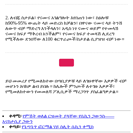
2. ለብጁ ስታይል፣ የናሙና አገልግሎት እየሰጠን ነው፣ ስዕሎቹ
ከ90%-95% ውጤት ላይ መድረስ ከቻልን፣ በዋናው ናሙና ላይ ትንሽ
ለውጥ ብቻ ማድረግ እንችላለን፣ አዲስ ነፃ ናሙና ወይም የተመላሽ
ናሙና ክፍያ ማቅረብ አንችልም፣ የናሙና ክፍያ ተመላሽ ሊደረግ
የሚችለው ደንበኛው ለ100 ቁርጥራጮች/ስታይል ሲያዝዝ ብቻ ነው።
ይህ መመሪያ የሚመለከተው በጣቢያዎቹ ላይ ለገዙዋቸው እቃዎች ብቻ
መሆኑን እባክዎ ልብ ይበሉ። ከሌሎች ምንጮች ለተገዙ እቃዎች፣
የሚመለከተውን የመመለሻ ፖሊሲዎች ማረጋገጥ ያስፈልግዎታል።
ቀዳሚ፡
የምሽት ወለል ርዝመት ያላቸው የሴኪን ጋውንስ——
አናስታሲያ ጋውን
ቀጣይ፡
የጌጣጌጥ ፎርማል ሃይ ስሊት ሴኪን ቀሚስ