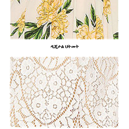
ዲጂታል ህትመት